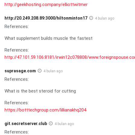
http://geekhosting.company/elliottwitmer
http://20.249.208.89:3000/hiltonminton17
4 bulan ago
References:
What supplement builds muscle the fastest
References:
http://47.101.59.106:8181/irwin12c078808/www.foreignspouse.c
suprasage.com
4 bulan ago
References:
What is the best steroid for cutting
References:
https://botttechgroup.com/lillianakhq204
git.secretserver.club
4 bulan ago
References: