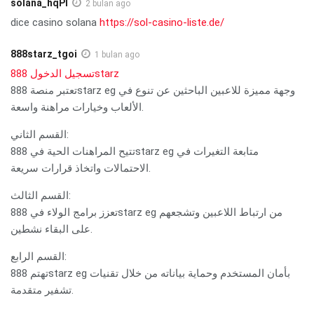
solana_hqPl
2 bulan ago
dice casino solana
https://sol-casino-liste.de/
888starz_tgoi
1 bulan ago
تسجيل الدخول 888starz
تعتبر منصة 888starz eg وجهة مميزة للاعبين الباحثين عن تنوع في
الألعاب وخيارات مراهنة واسعة.
القسم الثاني:
تتيح المراهنات الحية في 888starz eg متابعة التغيرات في
الاحتمالات واتخاذ قرارات سريعة.
القسم الثالث:
تعزز برامج الولاء في 888starz eg من ارتباط اللاعبين وتشجعهم
على البقاء نشطين.
القسم الرابع:
تهتم 888starz eg بأمان المستخدم وحماية بياناته من خلال تقنيات
تشفير متقدمة.