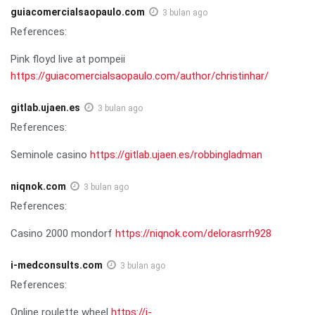
guiacomercialsaopaulo.com
3 bulan ago
References:
Pink floyd live at pompeii
https://guiacomercialsaopaulo.com/author/christinhar/
gitlab.ujaen.es
3 bulan ago
References:
Seminole casino
https://gitlab.ujaen.es/robbingladman
niqnok.com
3 bulan ago
References:
Casino 2000 mondorf
https://niqnok.com/delorasrrh928
i-medconsults.com
3 bulan ago
References:
Online roulette wheel
https://i-