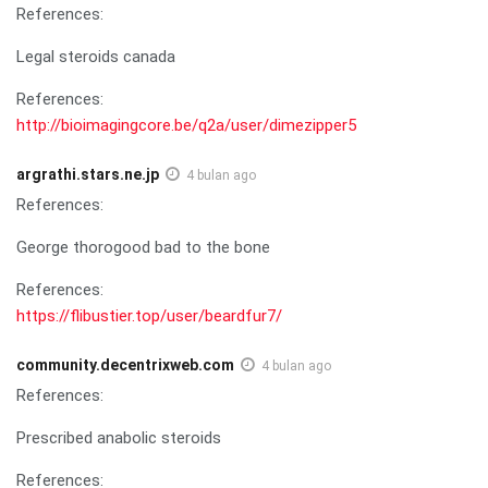
References:
Legal steroids canada
References:
http://bioimagingcore.be/q2a/user/dimezipper5
argrathi.stars.ne.jp
4 bulan ago
References:
George thorogood bad to the bone
References:
https://flibustier.top/user/beardfur7/
community.decentrixweb.com
4 bulan ago
References:
Prescribed anabolic steroids
References: