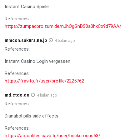
Instant Casino Spiele
References:
https://zumpadpro.zum.de/nJhOgGnDS0a0hkCx9d79AA/
mmcon.sakura.ne.jp
4 bulan ago
References:
Instant Casino Login vergessen
References:
https://fravito.fr/user/profile/2225762
md.ctdo.de
4 bulan ago
References:
Dianabol pills side effects
References:
https://actualites.cava.tn/user/brickcrocus53/