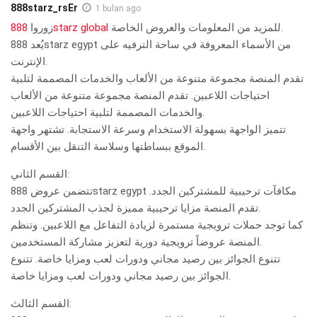
888starz_rsEr
1 bulan ago
زوروا
888starz global
للمزيد من المعلومات والعروض الخاصة.
يُعد 888starz egypt من الأسماء المعروفة في ساحة الترفيه على
الإنترنت.
تقدم المنصة مجموعة متنوعة من الألعاب والخدمات المصممة لتلبية
احتياجات اللاعبين. تقدم المنصة مجموعة متنوعة من الألعاب
والخدمات المصممة لتلبية احتياجات اللاعبين.
تتميز الواجهة بسهولة الاستخدام وسرعة الاستجابة. تشتهر واجهة
الموقع ببساطتها وسلاسة التنقل بين الأقسام.
القسم الثاني:
تتضمن عروض 888starz egypt مكافآت ترحيبية للمشتركين الجدد.
تقدم المنصة مزايا ترحيبية مميزة لجذب المشتركين الجدد.
كما توجد حملات ترويجية مستمرة لزيادة التفاعل مع اللاعبين. وتنظم
المنصة عروضاً ترويجية دورية لتعزيز مشاركة المستخدمين.
تتنوع الجوائز بين رصيد مجاني ودورات لعب ومزايا خاصة. تتنوع
الجوائز بين رصيد مجاني ودورات لعب ومزايا خاصة.
القسم الثالث: