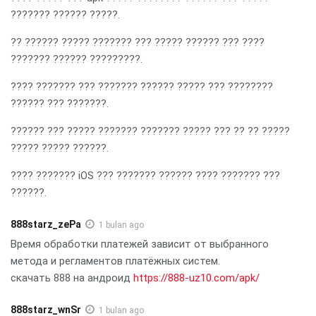
??????? ?????? ?????.
?? ?????? ????? ??????? ??? ????? ?????? ??? ????
??????? ?????? ?????????.
???? ??????? ??? ??????? ?????? ????? ??? ????????
?????? ??? ???????.
?????? ??? ????? ??????? ??????? ????? ??? ?? ?? ?????
????? ????? ??????.
???? ??????? iOS ??? ??????? ?????? ???? ??????? ???
??????.
888starz_zePa
1 bulan ago
Время обработки платежей зависит от выбранного
метода и регламентов платёжных систем.
скачать 888 на андроид
https://888-uz10.com/apk/
888starz_wnSr
1 bulan ago