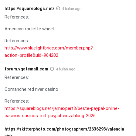
https://squareblogs.net/
4 bulan ago
References:
American roulette wheel
References:
http://www.bluelightbride.com/member.php?
action=profile&uid=964202
forum.vgatemall.com
4 bulan ago
References:
Comanche red river casino
References:
https://squareblogs.net/jamexpert3/beste-paypal-online-
casinos-casinos-mit-paypal-einzahlung-2026
https://skitterphoto.com/photographers/2636293/valencia-
vick