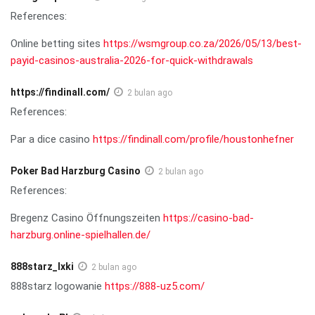
References:
Online betting sites
https://wsmgroup.co.za/2026/05/13/best-
payid-casinos-australia-2026-for-quick-withdrawals
https://findinall.com/
2 bulan ago
References:
Par a dice casino
https://findinall.com/profile/houstonhefner
Poker Bad Harzburg Casino
2 bulan ago
References:
Bregenz Casino Öffnungszeiten
https://casino-bad-
harzburg.online-spielhallen.de/
888starz_lxki
2 bulan ago
888starz logowanie
https://888-uz5.com/