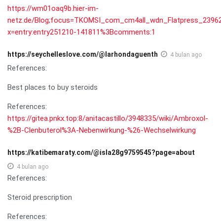
https://wm01oaq9b.hier-im-
netz.de/Blog;focus=TKOMSI_com_cm4all_wdn_Flatpress_239
x=entry:entry251210-141811%3Bcomments:1
https://seychelleslove.com/@larhondaguenth
4 bulan ago
References:
Best places to buy steroids
References:
https://gitea.pnkx.top:8/anitacastillo/3948335/wiki/Ambroxol-
%2B-Clenbuterol%3A-Nebenwirkung-%26-Wechselwirkung
https://katibemaraty.com/@isla28g9759545?page=about
4 bulan ago
References:
Steroid prescription
References: