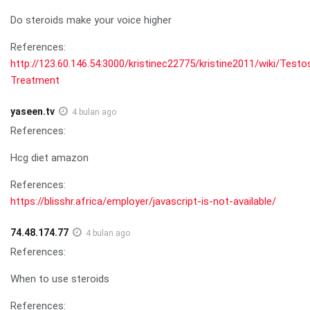
Do steroids make your voice higher
References:
http://123.60.146.54:3000/kristinec22775/kristine2011/wiki/Testo
Treatment
yaseen.tv
4 bulan ago
References:
Hcg diet amazon
References:
https://blisshr.africa/employer/javascript-is-not-available/
74.48.174.77
4 bulan ago
References:
When to use steroids
References: