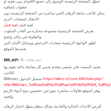
تُسهّل الصفحة الرئيسية الوصول إلى جميع الأقسام دون تعقيد أو
خطوات إضافية.
يمكن للاعب متابعة الرهان الحي مباشرة من الصفحة الرئيسية دون
الانتقال لصفحات أخرى.
لعبة قمار
لعبة قمار
.
تعرض الصفحة الرئيسية مجموعة مختارة من ألعاب السلوت
والطاولة في مكان واضح.
تُظهر الواجهة الرئيسية شعارات الترخيص ووسائل الأمان التي
يعتمدها الموقع.
888_xkPr
1 bulan ago
تعتمد المنصة على تشفير متقدم يحمي كل معاملة مالية يقوم بها
اللاعب.
888starz تسجيل الدخول
https://wiki.e-o3.com:443/index.php?
title=888starz_%d8%aa%d8%b3%d8%ac%d9%8a%d9%84_%d
يوفر الموقع طاولات مباشرة بموزعين حقيقيين تتيح أجواء كازينو
واقعية.
تُعرض الأحداث الحالية والقادمة بشكل منظم يسهّل اختيار الرهان.