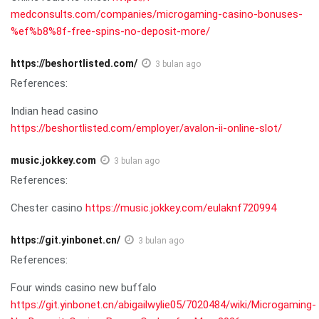
medconsults.com/companies/microgaming-casino-bonuses-
%ef%b8%8f-free-spins-no-deposit-more/
https://beshortlisted.com/
3 bulan ago
References:
Indian head casino
https://beshortlisted.com/employer/avalon-ii-online-slot/
music.jokkey.com
3 bulan ago
References:
Chester casino
https://music.jokkey.com/eulaknf720994
https://git.yinbonet.cn/
3 bulan ago
References:
Four winds casino new buffalo
https://git.yinbonet.cn/abigailwylie05/7020484/wiki/Microgaming-