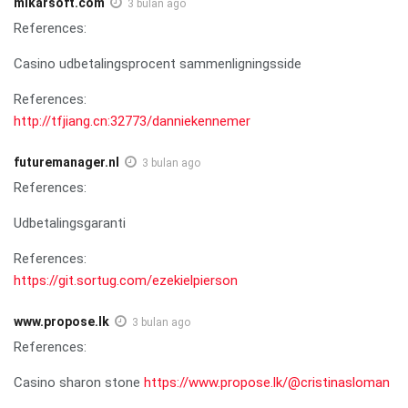
mikarsoft.com
3 bulan ago
References:
Casino udbetalingsprocent sammenligningsside
References:
http://tfjiang.cn:32773/danniekennemer
futuremanager.nl
3 bulan ago
References:
Udbetalingsgaranti
References:
https://git.sortug.com/ezekielpierson
www.propose.lk
3 bulan ago
References:
Casino sharon stone
https://www.propose.lk/@cristinasloman