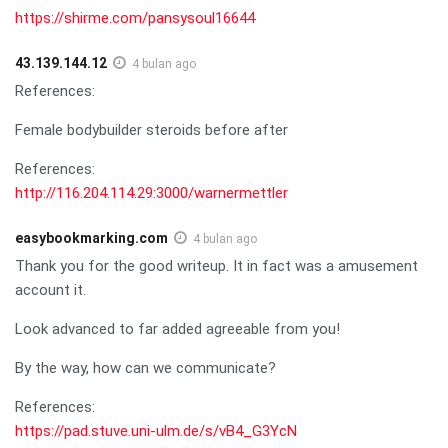
https://shirme.com/pansysoul16644
43.139.144.12
4 bulan ago
References:
Female bodybuilder steroids before after
References:
http://116.204.114.29:3000/warnermettler
easybookmarking.com
4 bulan ago
Thank you for the good writeup. It in fact was a amusement
account it.
Look advanced to far added agreeable from you!
By the way, how can we communicate?
References:
https://pad.stuve.uni-ulm.de/s/vB4_G3YcN