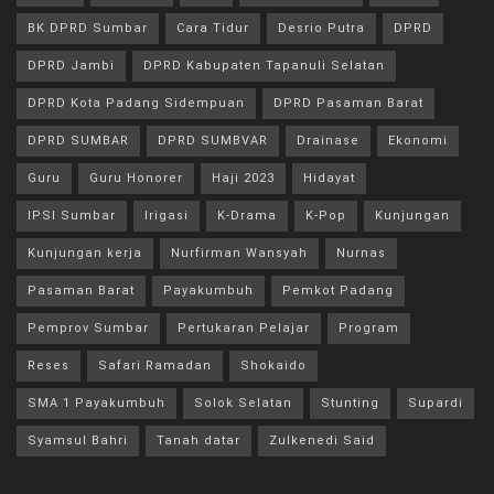
BK DPRD Sumbar
Cara Tidur
Desrio Putra
DPRD
DPRD Jambi
DPRD Kabupaten Tapanuli Selatan
DPRD Kota Padang Sidempuan
DPRD Pasaman Barat
DPRD SUMBAR
DPRD SUMBVAR
Drainase
Ekonomi
Guru
Guru Honorer
Haji 2023
Hidayat
IPSI Sumbar
Irigasi
K-Drama
K-Pop
Kunjungan
Kunjungan kerja
Nurfirman Wansyah
Nurnas
Pasaman Barat
Payakumbuh
Pemkot Padang
Pemprov Sumbar
Pertukaran Pelajar
Program
Reses
Safari Ramadan
Shokaido
SMA 1 Payakumbuh
Solok Selatan
Stunting
Supardi
Syamsul Bahri
Tanah datar
Zulkenedi Said