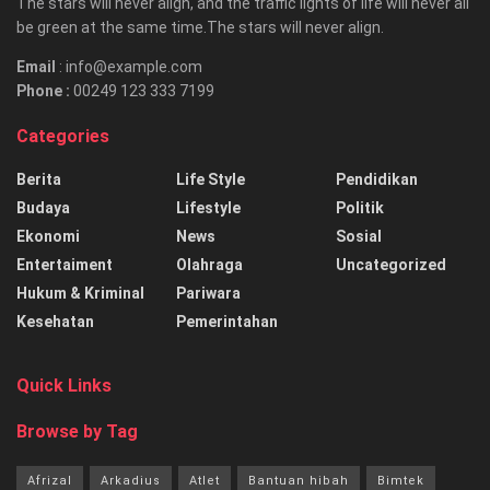
The stars will never align, and the traffic lights of life will never all
be green at the same time.The stars will never align.
Email
: info@example.com
Phone :
00249 123 333 7199
Categories
Berita
Life Style
Pendidikan
Budaya
Lifestyle
Politik
Ekonomi
News
Sosial
Entertaiment
Olahraga
Uncategorized
Hukum & Kriminal
Pariwara
Kesehatan
Pemerintahan
Quick Links
Browse by Tag
Afrizal
Arkadius
Atlet
Bantuan hibah
Bimtek