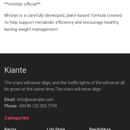
**mitolyn official**
Mitolyn is a carefully developed, plant-based formula created
to help support metabolic efficiency and encourage healthy,
lasting weight management.
Kiante
The stars will never align, and the traffic lights of life will never all
be green at the same time.The stars will never align.
Email
: info@example.com
Phone :
00249 123 333 7199
Categories
Berita
Life Style
Pendidikan