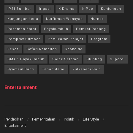
IPSI Sumbar
Irigasi
K-Drama
K-Pop
Kunjungan
Kunjungan kerja
Nurfirman Wansyah
Nurnas
Pasaman Barat
Payakumbuh
Pemkot Padang
Pemprov Sumbar
Pertukaran Pelajar
Program
Reses
Safari Ramadan
Shokaido
SMA 1 Payakumbuh
Solok Selatan
Stunting
Supardi
Syamsul Bahri
Tanah datar
Zulkenedi Said
Entertainment
Pendidikan
Pemerintahan
Politik
Life Style
Entertaiment