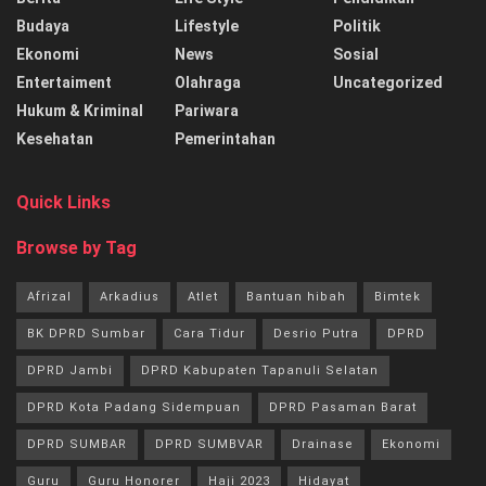
Budaya
Lifestyle
Politik
Ekonomi
News
Sosial
Entertaiment
Olahraga
Uncategorized
Hukum & Kriminal
Pariwara
Kesehatan
Pemerintahan
Quick Links
Browse by Tag
Afrizal
Arkadius
Atlet
Bantuan hibah
Bimtek
BK DPRD Sumbar
Cara Tidur
Desrio Putra
DPRD
DPRD Jambi
DPRD Kabupaten Tapanuli Selatan
DPRD Kota Padang Sidempuan
DPRD Pasaman Barat
DPRD SUMBAR
DPRD SUMBVAR
Drainase
Ekonomi
Guru
Guru Honorer
Haji 2023
Hidayat