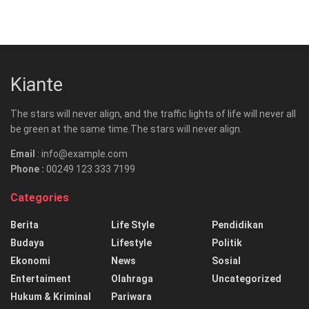
Kiante
The stars will never align, and the traffic lights of life will never all
be green at the same time.The stars will never align.
Email
: info@example.com
Phone :
00249 123 333 7199
Categories
Berita
Life Style
Pendidikan
Budaya
Lifestyle
Politik
Ekonomi
News
Sosial
Entertaiment
Olahraga
Uncategorized
Hukum & Kriminal
Pariwara