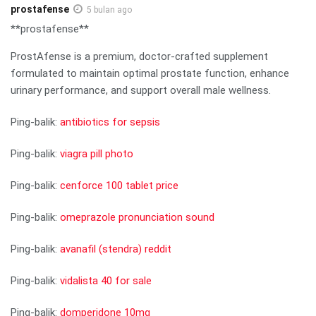
prostafense
5 bulan ago
**prostafense**
ProstAfense is a premium, doctor-crafted supplement
formulated to maintain optimal prostate function, enhance
urinary performance, and support overall male wellness.
Ping-balik:
antibiotics for sepsis
Ping-balik:
viagra pill photo
Ping-balik:
cenforce 100 tablet price
Ping-balik:
omeprazole pronunciation sound
Ping-balik:
avanafil (stendra) reddit
Ping-balik:
vidalista 40 for sale
Ping-balik:
domperidone 10mg