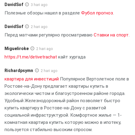
DavidSof
3 hari ago
Полезные обзоры нашел в разделе
Фубол прогноз
.
DavidSof
2 hari ago
Перед матчами регулярно просматриваю
Ставки на спорт
.
Migueliroke
2 hari ago
https://t.me/detivetrachat
кайт хургада
Richardpsymn
2 hari ago
квартира для инвестиций
Популярное Вертолетное поле в
Ростове-на-Дону предлагает квартиры купить в
экологически чистом и благоустроенном районе города.
Удобный Железнодорожный район позволяет быстро
купить квартиру в Ростове-на-Дону с развитой
социальной инфраструктурой. Комфортное жилье — 1-
комнатная квартира купить которую можно в ипотеку,
пользуется стабильно высоким спросом.