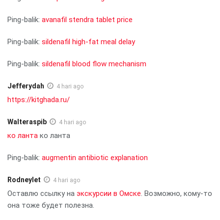
Ping-balik:
avanafil stendra tablet price
Ping-balik:
sildenafil high‑fat meal delay
Ping-balik:
sildenafil blood flow mechanism
Jefferydah
4 hari ago
https://kitghada.ru/
Walteraspib
4 hari ago
ко ланта
ко ланта
Ping-balik:
augmentin antibiotic explanation
Rodneylet
4 hari ago
Оставлю ссылку на
экскурсии в Омске
. Возможно, кому-то
она тоже будет полезна.