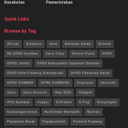
Kesehatan
Pemerintahan
Quick Links
Browse by Tag
Afrizal
Arkadius
Atlet
Bantuan hibah
Bimtek
BK DPRD Sumbar
Cara Tidur
Desrio Putra
DPRD
DPRD Jambi
DPRD Kabupaten Tapanuli Selatan
DPRD Kota Padang Sidempuan
DPRD Pasaman Barat
DPRD SUMBAR
DPRD SUMBVAR
Drainase
Ekonomi
Guru
Guru Honorer
Haji 2023
Hidayat
IPSI Sumbar
Irigasi
K-Drama
K-Pop
Kunjungan
Kunjungan kerja
Nurfirman Wansyah
Nurnas
Pasaman Barat
Payakumbuh
Pemkot Padang