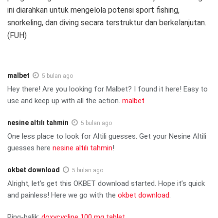
ini diarahkan untuk mengelola potensi sport fishing,
snorkeling, dan diving secara terstruktur dan berkelanjutan.
(FUH)
malbet
5 bulan ago
Hey there! Are you looking for Malbet? I found it here! Easy to
use and keep up with all the action.
malbet
nesine altılı tahmin
5 bulan ago
One less place to look for Altili guesses. Get your Nesine Altili
guesses here
nesine altılı tahmin
!
okbet download
5 bulan ago
Alright, let’s get this OKBET download started. Hope it’s quick
and painless! Here we go with the
okbet download
.
Ping-balik:
doxycycline 100 mg tablet