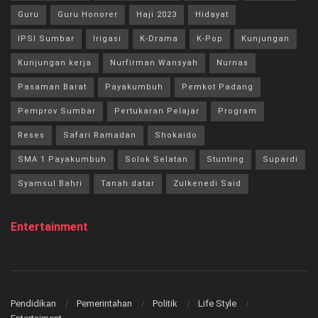
Guru
Guru Honorer
Haji 2023
Hidayat
IPSI Sumbar
Irigasi
K-Drama
K-Pop
Kunjungan
Kunjungan kerja
Nurfirman Wansyah
Nurnas
Pasaman Barat
Payakumbuh
Pemkot Padang
Pemprov Sumbar
Pertukaran Pelajar
Program
Reses
Safari Ramadan
Shokaido
SMA 1 Payakumbuh
Solok Selatan
Stunting
Supardi
Syamsul Bahri
Tanah datar
Zulkenedi Said
Entertainment
Pendidikan
Pemerintahan
Politik
Life Style