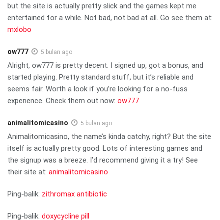
but the site is actually pretty slick and the games kept me
entertained for a while. Not bad, not bad at all. Go see them at:
mxlobo
ow777
5 bulan ago
Alright, ow777 is pretty decent. I signed up, got a bonus, and
started playing. Pretty standard stuff, but it’s reliable and
seems fair. Worth a look if you’re looking for a no-fuss
experience. Check them out now:
ow777
animalitomicasino
5 bulan ago
Animalitomicasino, the name’s kinda catchy, right? But the site
itself is actually pretty good. Lots of interesting games and
the signup was a breeze. I’d recommend giving it a try! See
their site at:
animalitomicasino
Ping-balik:
zithromax antibiotic
Ping-balik:
doxycycline pill