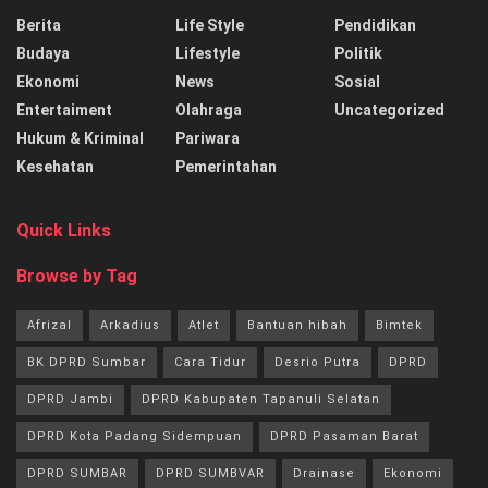
Berita
Life Style
Pendidikan
Budaya
Lifestyle
Politik
Ekonomi
News
Sosial
Entertaiment
Olahraga
Uncategorized
Hukum & Kriminal
Pariwara
Kesehatan
Pemerintahan
Quick Links
Browse by Tag
Afrizal
Arkadius
Atlet
Bantuan hibah
Bimtek
BK DPRD Sumbar
Cara Tidur
Desrio Putra
DPRD
DPRD Jambi
DPRD Kabupaten Tapanuli Selatan
DPRD Kota Padang Sidempuan
DPRD Pasaman Barat
DPRD SUMBAR
DPRD SUMBVAR
Drainase
Ekonomi