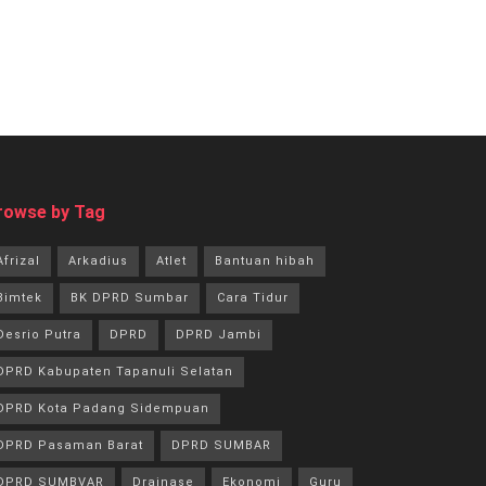
rowse by Tag
Afrizal
Arkadius
Atlet
Bantuan hibah
Bimtek
BK DPRD Sumbar
Cara Tidur
Desrio Putra
DPRD
DPRD Jambi
DPRD Kabupaten Tapanuli Selatan
DPRD Kota Padang Sidempuan
DPRD Pasaman Barat
DPRD SUMBAR
DPRD SUMBVAR
Drainase
Ekonomi
Guru