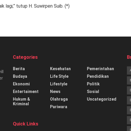
k lagi,” tutup H. Suwirpen Suib. (*)
Categories
B
Berita
Kesehatan
Pemerintahan
ill
Budaya
Life Style
Pendidikan
er
Ekonomi
Lifestyle
Politik
Entertaiment
News
Sosial
Hukum &
Olahraga
Uncategorized
Kriminal
Pariwara
Quick Links