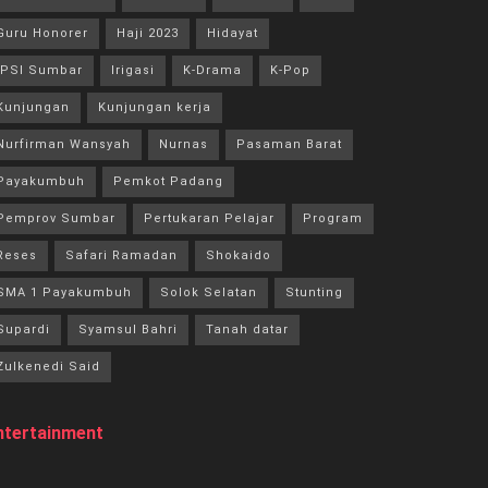
Guru Honorer
Haji 2023
Hidayat
IPSI Sumbar
Irigasi
K-Drama
K-Pop
Kunjungan
Kunjungan kerja
Nurfirman Wansyah
Nurnas
Pasaman Barat
Payakumbuh
Pemkot Padang
Pemprov Sumbar
Pertukaran Pelajar
Program
Reses
Safari Ramadan
Shokaido
SMA 1 Payakumbuh
Solok Selatan
Stunting
Supardi
Syamsul Bahri
Tanah datar
Zulkenedi Said
ntertainment