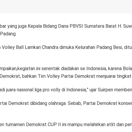
ar yang juga Kepala Bidang Dana PBVSI Sumatera Barat H. Suw
 Padang.
n Volley Ball Lamkari Chandra dimuka Kelurahan Padang Besi, d
ikan,kegiatan ini serentak diadakan se Indonesia, karena Bola
emokrat, bahkan Tim Volley Partai Demokrat menjuarai tingkat 
di juara nasional liga pro volly di Indonesia,” ujar Suirpen membe
artai Demokrat dibidang olahraga. Sebab, Partai Demokrat konse
 iven turnamen Demokrat CUP II ini mampu melahirkan atlit dan 