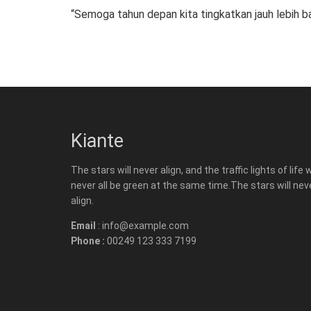
“Semoga tahun depan kita tingkatkan jauh lebih bai
Kiante
The stars will never align, and the traffic lights of life w
never all be green at the same time.The stars will nev
align.
Email
: info@example.com
Phone :
00249 123 333 7199