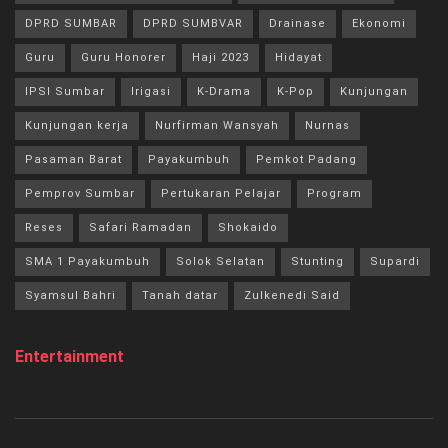
DPRD SUMBAR
DPRD SUMBVAR
Drainase
Ekonomi
Guru
Guru Honorer
Haji 2023
Hidayat
IPSI Sumbar
Irigasi
K-Drama
K-Pop
Kunjungan
Kunjungan kerja
Nurfirman Wansyah
Nurnas
Pasaman Barat
Payakumbuh
Pemkot Padang
Pemprov Sumbar
Pertukaran Pelajar
Program
Reses
Safari Ramadan
Shokaido
SMA 1 Payakumbuh
Solok Selatan
Stunting
Supardi
Syamsul Bahri
Tanah datar
Zulkenedi Said
Entertainment