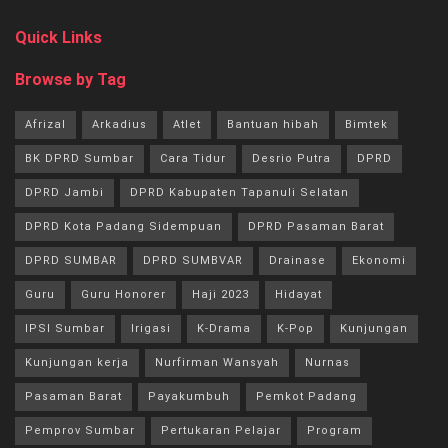
Quick Links
Browse by Tag
Afrizal
Arkadius
Atlet
Bantuan hibah
Bimtek
BK DPRD Sumbar
Cara Tidur
Desrio Putra
DPRD
DPRD Jambi
DPRD Kabupaten Tapanuli Selatan
DPRD Kota Padang Sidempuan
DPRD Pasaman Barat
DPRD SUMBAR
DPRD SUMBVAR
Drainase
Ekonomi
Guru
Guru Honorer
Haji 2023
Hidayat
IPSI Sumbar
Irigasi
K-Drama
K-Pop
Kunjungan
Kunjungan kerja
Nurfirman Wansyah
Nurnas
Pasaman Barat
Payakumbuh
Pemkot Padang
Pemprov Sumbar
Pertukaran Pelajar
Program