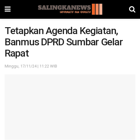
Tetapkan Agenda Kegiatan,
Banmus DPRD Sumbar Gelar
Rapat
Minggu, 17/11/24 | 11:22 WIB