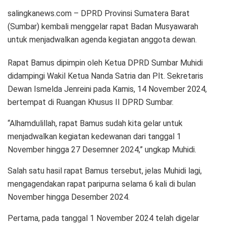
salingkanews.com – DPRD Provinsi Sumatera Barat
(Sumbar) kembali menggelar rapat Badan Musyawarah
untuk menjadwalkan agenda kegiatan anggota dewan.
Rapat Bamus dipimpin oleh Ketua DPRD Sumbar Muhidi
didampingi Wakil Ketua Nanda Satria dan Plt. Sekretaris
Dewan Ismelda Jenreini pada Kamis, 14 November 2024,
bertempat di Ruangan Khusus II DPRD Sumbar.
“Alhamdulillah, rapat Bamus sudah kita gelar untuk
menjadwalkan kegiatan kedewanan dari tanggal 1
November hingga 27 Desemner 2024,” ungkap Muhidi.
Salah satu hasil rapat Bamus tersebut, jelas Muhidi lagi,
mengagendakan rapat paripurna selama 6 kali di bulan
November hingga Desember 2024.
Pertama, pada tanggal 1 November 2024 telah digelar