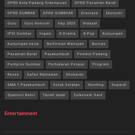
DPRD Kota Padang Sidempuan
DPRD Pasaman Barat
DPRD SUMBAR
DPRD SUMBVAR
Drainase
Ekonomi
Guru
Guru Honorer
Haji 2023
Hidayat
IPSI Sumbar
Irigasi
K-Drama
K-Pop
Kunjungan
Kunjungan kerja
Nurfirman Wansyah
Nurnas
Pasaman Barat
Payakumbuh
Pemkot Padang
Pemprov Sumbar
Pertukaran Pelajar
Program
Reses
Safari Ramadan
Shokaido
SMA 1 Payakumbuh
Solok Selatan
Stunting
Supardi
Syamsul Bahri
Tanah datar
Zulkenedi Said
Entertainment