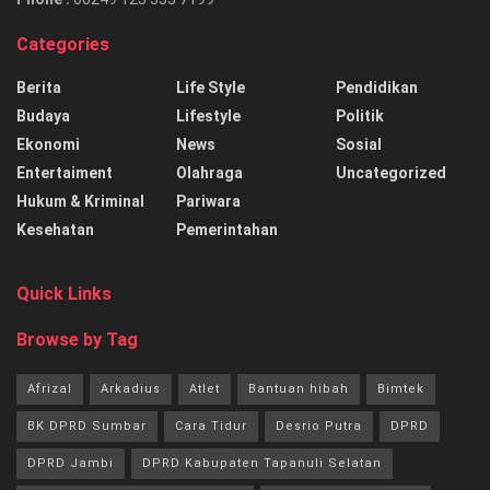
Categories
Berita
Life Style
Pendidikan
Budaya
Lifestyle
Politik
Ekonomi
News
Sosial
Entertaiment
Olahraga
Uncategorized
Hukum & Kriminal
Pariwara
Kesehatan
Pemerintahan
Quick Links
Browse by Tag
Afrizal
Arkadius
Atlet
Bantuan hibah
Bimtek
BK DPRD Sumbar
Cara Tidur
Desrio Putra
DPRD
DPRD Jambi
DPRD Kabupaten Tapanuli Selatan