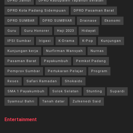
DPRD Jambi
DPRD Kabupaten Tapanuli Selatan
DPRD Kota Padang Sidempuan
DPRD Pasaman Barat
DPRD SUMBAR
DPRD SUMBVAR
Drainase
Ekonomi
Guru
Guru Honorer
Haji 2023
Hidayat
IPSI Sumbar
Irigasi
K-Drama
K-Pop
Kunjungan
Kunjungan kerja
Nurfirman Wansyah
Nurnas
Pasaman Barat
Payakumbuh
Pemkot Padang
Pemprov Sumbar
Pertukaran Pelajar
Program
Reses
Safari Ramadan
Shokaido
SMA 1 Payakumbuh
Solok Selatan
Stunting
Supardi
Syamsul Bahri
Tanah datar
Zulkenedi Said
Entertainment