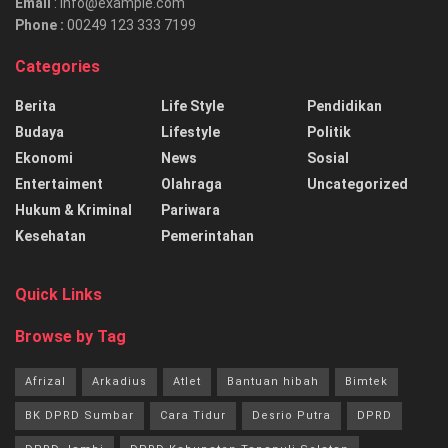
Email
: info@example.com
Phone :
00249 123 333 7199
Categories
Berita
Life Style
Pendidikan
Budaya
Lifestyle
Politik
Ekonomi
News
Sosial
Entertaiment
Olahraga
Uncategorized
Hukum & Kriminal
Pariwara
Kesehatan
Pemerintahan
Quick Links
Browse by Tag
Afrizal
Arkadius
Atlet
Bantuan hibah
Bimtek
BK DPRD Sumbar
Cara Tidur
Desrio Putra
DPRD