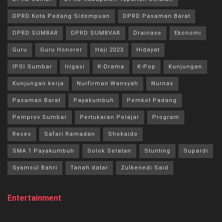
DPRD Kota Padang Sidempuan
DPRD Pasaman Barat
DPRD SUMBAR
DPRD SUMBVAR
Drainase
Ekonomi
Guru
Guru Honorer
Haji 2023
Hidayat
IPSI Sumbar
Irigasi
K-Drama
K-Pop
Kunjungan
Kunjungan kerja
Nurfirman Wansyah
Nurnas
Pasaman Barat
Payakumbuh
Pemkot Padang
Pemprov Sumbar
Pertukaran Pelajar
Program
Reses
Safari Ramadan
Shokaido
SMA 1 Payakumbuh
Solok Selatan
Stunting
Supardi
Syamsul Bahri
Tanah datar
Zulkenedi Said
Entertainment