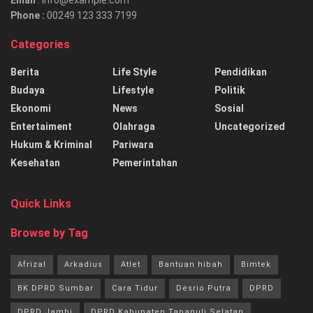
Phone :
00249 123 333 7199
Categories
Berita
Life Style
Pendidikan
Budaya
Lifestyle
Politik
Ekonomi
News
Sosial
Entertaiment
Olahraga
Uncategorized
Hukum & Kriminal
Pariwara
Kesehatan
Pemerintahan
Quick Links
Browse by Tag
Afrizal
Arkadius
Atlet
Bantuan hibah
Bimtek
BK DPRD Sumbar
Cara Tidur
Desrio Putra
DPRD
DPRD Jambi
DPRD Kabupaten Tapanuli Selatan