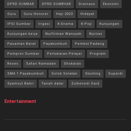
DPRD SUMBAR
DPRD SUMBVAR
Drainase
Ekonomi
Guru
Guru Honorer
Haji 2023
Hidayat
IPSI Sumbar
Irigasi
K-Drama
K-Pop
Kunjungan
Kunjungan kerja
Nurfirman Wansyah
Nurnas
Pasaman Barat
Payakumbuh
Pemkot Padang
Pemprov Sumbar
Pertukaran Pelajar
Program
Reses
Safari Ramadan
Shokaido
SMA 1 Payakumbuh
Solok Selatan
Stunting
Supardi
Syamsul Bahri
Tanah datar
Zulkenedi Said
Entertainment