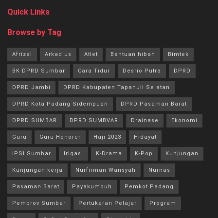
Quick Links
Browse by Tag
Afrizal
Arkadius
Atlet
Bantuan hibah
Bimtek
BK DPRD Sumbar
Cara Tidur
Desrio Putra
DPRD
DPRD Jambi
DPRD Kabupaten Tapanuli Selatan
DPRD Kota Padang Sidempuan
DPRD Pasaman Barat
DPRD SUMBAR
DPRD SUMBVAR
Drainase
Ekonomi
Guru
Guru Honorer
Haji 2023
Hidayat
IPSI Sumbar
Irigasi
K-Drama
K-Pop
Kunjungan
Kunjungan kerja
Nurfirman Wansyah
Nurnas
Pasaman Barat
Payakumbuh
Pemkot Padang
Pemprov Sumbar
Pertukaran Pelajar
Program