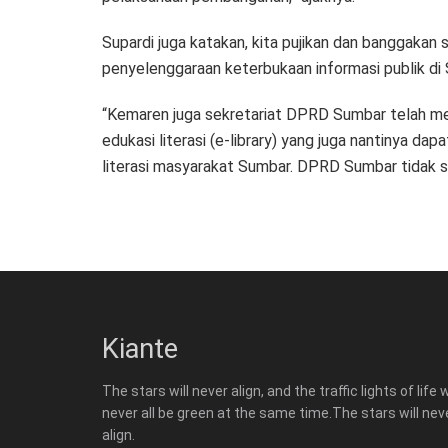
Supardi juga katakan, kita pujikan dan banggakan
penyelenggaraan keterbukaan informasi publik di
“Kemaren juga sekretariat DPRD Sumbar telah me
edukasi literasi (e-library) yang juga nantinya
literasi masyarakat Sumbar. DPRD Sumbar tidak saj
Kiante
The stars will never align, and the traffic lights of life w
never all be green at the same time.The stars will nev
align.