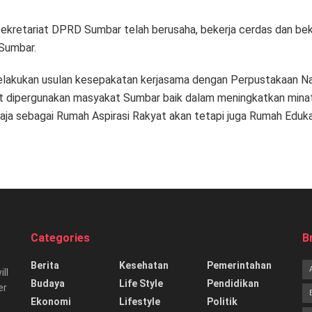
 sekretariat DPRD Sumbar telah berusaha, bekerja cerdas dan be
 Sumbar.
lakukan usulan kesepakatan kerjasama dengan Perpustakaan Nas
 dapat dipergunakan masyakat Sumbar baik dalam meningkatkan m
a sebagai Rumah Aspirasi Rakyat akan tetapi juga Rumah Edukasi 
Categories
B
Berita
Kesehatan
Pemerintahan
ill
Budaya
Life Style
Pendidikan
er
Ekonomi
Lifestyle
Politik