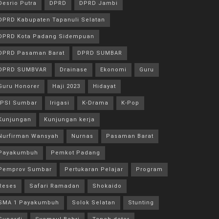
Desrio Putra
DPRD
DPRD Jambi
DPRD Kabupaten Tapanuli Selatan
DPRD Kota Padang Sidempuan
DPRD Pasaman Barat
DPRD SUMBAR
DPRD SUMBVAR
Drainase
Ekonomi
Guru
Guru Honorer
Haji 2023
Hidayat
IPSI Sumbar
Irigasi
K-Drama
K-Pop
Kunjungan
Kunjungan kerja
Nurfirman Wansyah
Nurnas
Pasaman Barat
Payakumbuh
Pemkot Padang
Pemprov Sumbar
Pertukaran Pelajar
Program
Reses
Safari Ramadan
Shokaido
SMA 1 Payakumbuh
Solok Selatan
Stunting