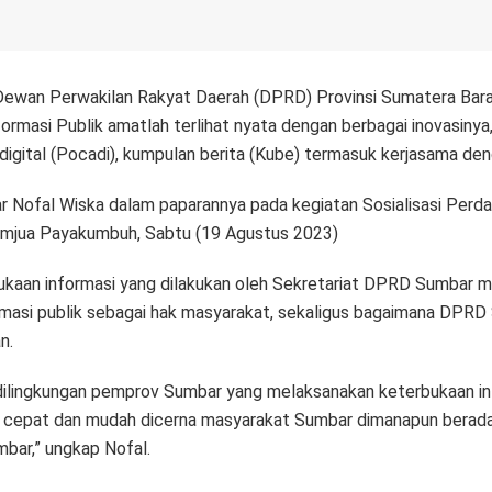
Dewan Perwakilan Rakyat Daerah (DPRD) Provinsi Sumatera Bar
ormasi Publik amatlah terlihat nyata dengan berbagai inovasiny
 digital (Pocadi), kumpulan berita (Kube) termasuk kerjasama de
ar Nofal Wiska dalam paparannya pada kegiatan Sosialisasi Per
amjua Payakumbuh, Sabtu (19 Agustus 2023)
ukaan informasi yang dilakukan oleh Sekretariat DPRD Sumbar
rmasi publik sebagai hak masyarakat, sekaligus bagaimana DPR
n.
ilingkungan pemprov Sumbar yang melaksanakan keterbukaan info
 cepat dan mudah dicerna masyarakat Sumbar dimanapun berada
ar,” ungkap Nofal.