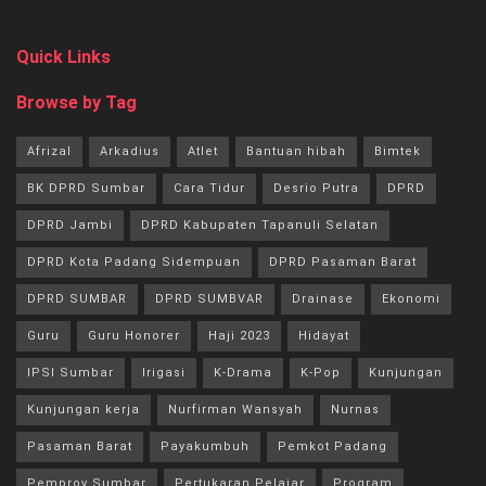
Quick Links
Browse by Tag
Afrizal
Arkadius
Atlet
Bantuan hibah
Bimtek
BK DPRD Sumbar
Cara Tidur
Desrio Putra
DPRD
DPRD Jambi
DPRD Kabupaten Tapanuli Selatan
DPRD Kota Padang Sidempuan
DPRD Pasaman Barat
DPRD SUMBAR
DPRD SUMBVAR
Drainase
Ekonomi
Guru
Guru Honorer
Haji 2023
Hidayat
IPSI Sumbar
Irigasi
K-Drama
K-Pop
Kunjungan
Kunjungan kerja
Nurfirman Wansyah
Nurnas
Pasaman Barat
Payakumbuh
Pemkot Padang
Pemprov Sumbar
Pertukaran Pelajar
Program