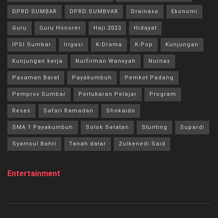
DPRD SUMBAR
DPRD SUMBVAR
Drainase
Ekonomi
Guru
Guru Honorer
Haji 2023
Hidayat
IPSI Sumbar
Irigasi
K-Drama
K-Pop
Kunjungan
Kunjungan kerja
Nurfirman Wansyah
Nurnas
Pasaman Barat
Payakumbuh
Pemkot Padang
Pemprov Sumbar
Pertukaran Pelajar
Program
Reses
Safari Ramadan
Shokaido
SMA 1 Payakumbuh
Solok Selatan
Stunting
Supardi
Syamsul Bahri
Tanah datar
Zulkenedi Said
Entertainment