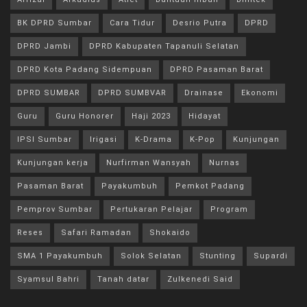
BK DPRD Sumbar
Cara Tidur
Desrio Putra
DPRD
DPRD Jambi
DPRD Kabupaten Tapanuli Selatan
DPRD Kota Padang Sidempuan
DPRD Pasaman Barat
DPRD SUMBAR
DPRD SUMBVAR
Drainase
Ekonomi
Guru
Guru Honorer
Haji 2023
Hidayat
IPSI Sumbar
Irigasi
K-Drama
K-Pop
Kunjungan
Kunjungan kerja
Nurfirman Wansyah
Nurnas
Pasaman Barat
Payakumbuh
Pemkot Padang
Pemprov Sumbar
Pertukaran Pelajar
Program
Reses
Safari Ramadan
Shokaido
SMA 1 Payakumbuh
Solok Selatan
Stunting
Supardi
Syamsul Bahri
Tanah datar
Zulkenedi Said