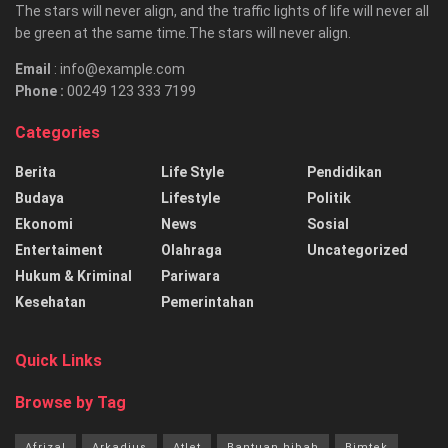
The stars will never align, and the traffic lights of life will never all
be green at the same time.The stars will never align.
Email
: info@example.com
Phone :
00249 123 333 7199
Categories
Berita
Life Style
Pendidikan
Budaya
Lifestyle
Politik
Ekonomi
News
Sosial
Entertaiment
Olahraga
Uncategorized
Hukum & Kriminal
Pariwara
Kesehatan
Pemerintahan
Quick Links
Browse by Tag
Afrizal
Arkadius
Atlet
Bantuan hibah
Bimtek