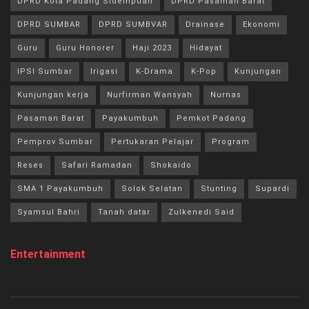
DPRD Kota Padang Sidempuan
DPRD Pasaman Barat
DPRD SUMBAR
DPRD SUMBVAR
Drainase
Ekonomi
Guru
Guru Honorer
Haji 2023
Hidayat
IPSI Sumbar
Irigasi
K-Drama
K-Pop
Kunjungan
Kunjungan kerja
Nurfirman Wansyah
Nurnas
Pasaman Barat
Payakumbuh
Pemkot Padang
Pemprov Sumbar
Pertukaran Pelajar
Program
Reses
Safari Ramadan
Shokaido
SMA 1 Payakumbuh
Solok Selatan
Stunting
Supardi
Syamsul Bahri
Tanah datar
Zulkenedi Said
Entertainment