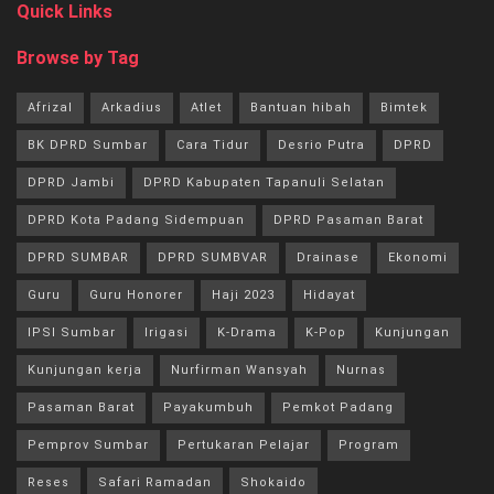
Quick Links
Browse by Tag
Afrizal
Arkadius
Atlet
Bantuan hibah
Bimtek
BK DPRD Sumbar
Cara Tidur
Desrio Putra
DPRD
DPRD Jambi
DPRD Kabupaten Tapanuli Selatan
DPRD Kota Padang Sidempuan
DPRD Pasaman Barat
DPRD SUMBAR
DPRD SUMBVAR
Drainase
Ekonomi
Guru
Guru Honorer
Haji 2023
Hidayat
IPSI Sumbar
Irigasi
K-Drama
K-Pop
Kunjungan
Kunjungan kerja
Nurfirman Wansyah
Nurnas
Pasaman Barat
Payakumbuh
Pemkot Padang
Pemprov Sumbar
Pertukaran Pelajar
Program
Reses
Safari Ramadan
Shokaido