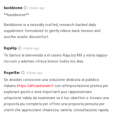
backbiome
5 bulan ago
**backbiome**
Backbiome is a naturally crafted, research-backed daily
supplement formulated to gently relieve back tension and
soothe sciatic discomfort.
RajaHip
4 bulan ago
Te damos la bienvenida a el casino RajaJoy MX y visita rajajoy-
mx.com y ademas ofrece bonos todos los dias.
RogerBar
4 bulan ago
Se desideri conoscere una soluzione dedicata al pubblico
italiano
https://alfcasinowin.it
con un’impostazione pratica per
esplorare giochi e aree importanti puo rappresentare
un’opzione valida da esaminare se il tuo obiettivo e trovare una
proposta piu completa per offrire una proposta pensata per
utenti che apprezzano chiarezza, varieta, consultazione rapida,