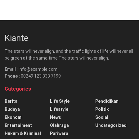
Kiante
The stars will never align, and the traffic lights of life will never all
be green at the same time.The stars will never align.
Email
: info@example.com
Phone :
00249 123 333 7199
Categories
Berita
Life Style
Pendidikan
Budaya
Lifestyle
Politik
Ekonomi
News
Sosial
Entertaiment
Olahraga
Uncategorized
Hukum & Kriminal
Pariwara