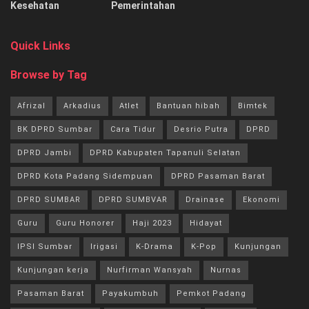
Kesehatan
Pemerintahan
Quick Links
Browse by Tag
Afrizal
Arkadius
Atlet
Bantuan hibah
Bimtek
BK DPRD Sumbar
Cara Tidur
Desrio Putra
DPRD
DPRD Jambi
DPRD Kabupaten Tapanuli Selatan
DPRD Kota Padang Sidempuan
DPRD Pasaman Barat
DPRD SUMBAR
DPRD SUMBVAR
Drainase
Ekonomi
Guru
Guru Honorer
Haji 2023
Hidayat
IPSI Sumbar
Irigasi
K-Drama
K-Pop
Kunjungan
Kunjungan kerja
Nurfirman Wansyah
Nurnas
Pasaman Barat
Payakumbuh
Pemkot Padang