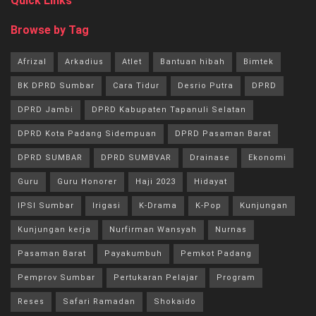
Quick Links
Browse by Tag
Afrizal
Arkadius
Atlet
Bantuan hibah
Bimtek
BK DPRD Sumbar
Cara Tidur
Desrio Putra
DPRD
DPRD Jambi
DPRD Kabupaten Tapanuli Selatan
DPRD Kota Padang Sidempuan
DPRD Pasaman Barat
DPRD SUMBAR
DPRD SUMBVAR
Drainase
Ekonomi
Guru
Guru Honorer
Haji 2023
Hidayat
IPSI Sumbar
Irigasi
K-Drama
K-Pop
Kunjungan
Kunjungan kerja
Nurfirman Wansyah
Nurnas
Pasaman Barat
Payakumbuh
Pemkot Padang
Pemprov Sumbar
Pertukaran Pelajar
Program
Reses
Safari Ramadan
Shokaido