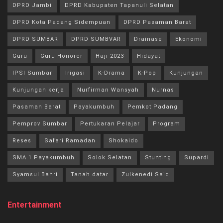
DPRD Jambi
DPRD Kabupaten Tapanuli Selatan
DPRD Kota Padang Sidempuan
DPRD Pasaman Barat
DPRD SUMBAR
DPRD SUMBVAR
Drainase
Ekonomi
Guru
Guru Honorer
Haji 2023
Hidayat
IPSI Sumbar
Irigasi
K-Drama
K-Pop
Kunjungan
Kunjungan kerja
Nurfirman Wansyah
Nurnas
Pasaman Barat
Payakumbuh
Pemkot Padang
Pemprov Sumbar
Pertukaran Pelajar
Program
Reses
Safari Ramadan
Shokaido
SMA 1 Payakumbuh
Solok Selatan
Stunting
Supardi
Syamsul Bahri
Tanah datar
Zulkenedi Said
Entertainment