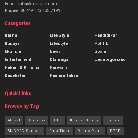
Email
: info@example.com
Phone :
00249 123 333 7199
Categories
Berita
Life Style
Pendidikan
Budaya
Lifestyle
Politik
Ekonomi
News
Sosial
Entertaiment
Olahraga
Uncategorized
Hukum & Kriminal
Pariwara
Kesehatan
Pemerintahan
Quick Links
Browse by Tag
Afrizal
Arkadius
Atlet
Bantuan hibah
Bimtek
BK DPRD Sumbar
Cara Tidur
Desrio Putra
DPRD