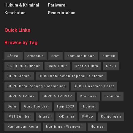
Hukum & Kriminal
Pariwara
Kesehatan
Pemerintahan
Quick Links
Browse by Tag
Afrizal
Arkadius
Atlet
Bantuan hibah
Bimtek
BK DPRD Sumbar
Cara Tidur
Desrio Putra
DPRD
DPRD Jambi
DPRD Kabupaten Tapanuli Selatan
DPRD Kota Padang Sidempuan
DPRD Pasaman Barat
DPRD SUMBAR
DPRD SUMBVAR
Drainase
Ekonomi
Guru
Guru Honorer
Haji 2023
Hidayat
IPSI Sumbar
Irigasi
K-Drama
K-Pop
Kunjungan
Kunjungan kerja
Nurfirman Wansyah
Nurnas