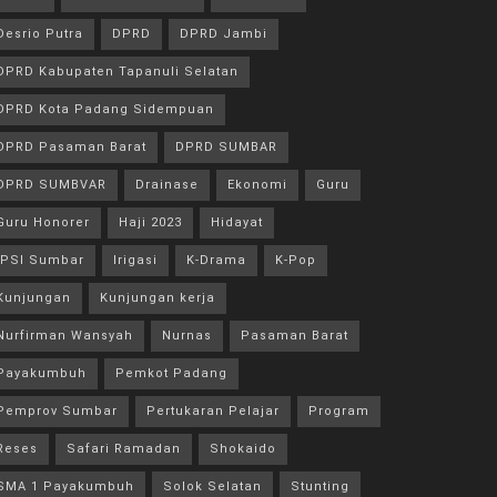
Desrio Putra
DPRD
DPRD Jambi
DPRD Kabupaten Tapanuli Selatan
DPRD Kota Padang Sidempuan
DPRD Pasaman Barat
DPRD SUMBAR
DPRD SUMBVAR
Drainase
Ekonomi
Guru
Guru Honorer
Haji 2023
Hidayat
IPSI Sumbar
Irigasi
K-Drama
K-Pop
Kunjungan
Kunjungan kerja
Nurfirman Wansyah
Nurnas
Pasaman Barat
Payakumbuh
Pemkot Padang
Pemprov Sumbar
Pertukaran Pelajar
Program
Reses
Safari Ramadan
Shokaido
SMA 1 Payakumbuh
Solok Selatan
Stunting