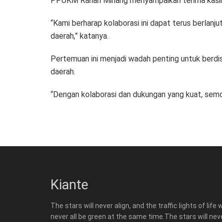
PPUKM Ranah Minang menyampaikan terima kasih 
“Kami berharap kolaborasi ini dapat terus berla
daerah,” katanya.
Pertemuan ini menjadi wadah penting untuk berd
daerah.
“Dengan kolaborasi dan dukungan yang kuat, se
Kiante
The stars will never align, and the traffic lights of life w
never all be green at the same time.The stars will nev