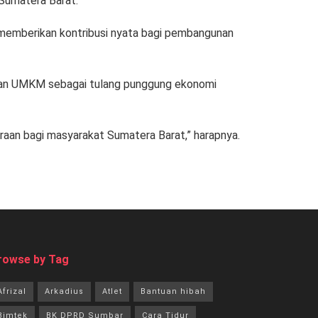
Sumatera Barat.
n memberikan kontribusi nyata bagi pembangunan
ngan UMKM sebagai tulang punggung ekonomi
an bagi masyarakat Sumatera Barat,” harapnya.
rowse by Tag
Afrizal
Arkadius
Atlet
Bantuan hibah
Bimtek
BK DPRD Sumbar
Cara Tidur