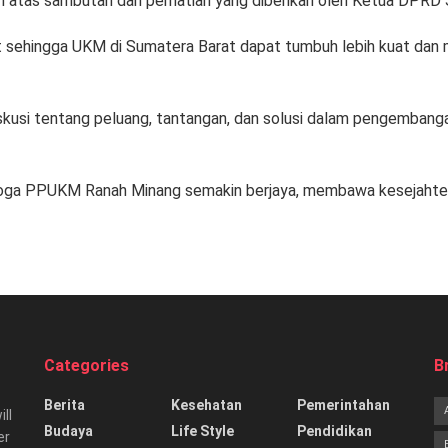
atas sambutan dan perhatian yang diberikan oleh Ketua DPRD 
njut sehingga UKM di Sumatera Barat dapat tumbuh lebih kuat da
iskusi tentang peluang, tantangan, dan solusi dalam pengemba
moga PPUKM Ranah Minang semakin berjaya, membawa kesejahtera
Categories
B
Berita
Kesehatan
Pemerintahan
ill
Budaya
Life Style
Pendidikan
er