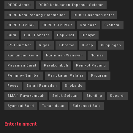
DPRD Jambi
DPRD Kabupaten Tapanuli Selatan
DPRD Kota Padang Sidempuan
DPRD Pasaman Barat
DPRD SUMBAR
DPRD SUMBVAR
Drainase
Ekonomi
Guru
Guru Honorer
Haji 2023
Hidayat
IPSI Sumbar
Irigasi
K-Drama
K-Pop
Kunjungan
Kunjungan kerja
Nurfirman Wansyah
Nurnas
Pasaman Barat
Payakumbuh
Pemkot Padang
Pemprov Sumbar
Pertukaran Pelajar
Program
Reses
Safari Ramadan
Shokaido
SMA 1 Payakumbuh
Solok Selatan
Stunting
Supardi
Syamsul Bahri
Tanah datar
Zulkenedi Said
Entertainment