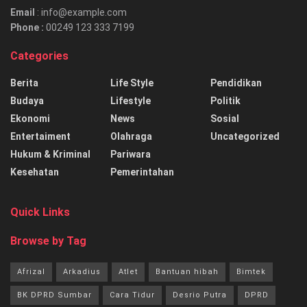
Email
: info@example.com
Phone :
00249 123 333 7199
Categories
Berita
Life Style
Pendidikan
Budaya
Lifestyle
Politik
Ekonomi
News
Sosial
Entertaiment
Olahraga
Uncategorized
Hukum & Kriminal
Pariwara
Kesehatan
Pemerintahan
Quick Links
Browse by Tag
Afrizal
Arkadius
Atlet
Bantuan hibah
Bimtek
BK DPRD Sumbar
Cara Tidur
Desrio Putra
DPRD