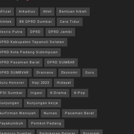
Afrizal
Arkadius
Atlet
Bantuan hibah
Bimtek
BK DPRD Sumbar
Cara Tidur
Desrio Putra
DPRD
DPRD Jambi
DPRD Kabupaten Tapanuli Selatan
DPRD Kota Padang Sidempuan
DPRD Pasaman Barat
DPRD SUMBAR
DPRD SUMBVAR
Drainase
Ekonomi
Guru
Guru Honorer
Haji 2023
Hidayat
IPSI Sumbar
Irigasi
K-Drama
K-Pop
Kunjungan
Kunjungan kerja
Nurfirman Wansyah
Nurnas
Pasaman Barat
Payakumbuh
Pemkot Padang
Pemprov Sumbar
Pertukaran Pelajar
Program