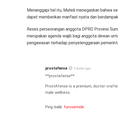
Menanggapi hal itu, Muhidi menegaskan bahwa set
dapat memberikan manfaat nyata dan berdampak l
Reses perseorangan anggota DPRD Provinsi Sumate
merupakan agenda wajib bagi anggota dewan untuk
pengawasan terhadap penyelenggaraan pemerinta
prostafense
5 bulan ago
**prostafense**
ProstAfense is a premium, doctor-crafte
male wellness.
Ping-balik:
furosemide