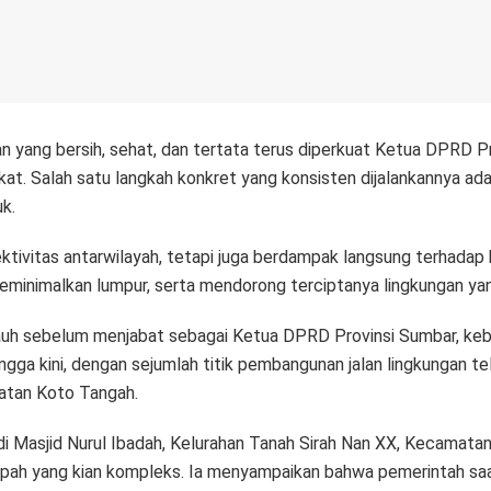
ang bersih, sehat, dan tertata terus diperkuat Ketua DPRD Prov
t. Salah satu langkah konkret yang konsisten dijalankannya ada
k.
ivitas antarwilayah, tetapi juga berdampak langsung terhadap k
eminimalkan lumpur, serta mendorong terciptanya lingkungan yang
auh sebelum menjabat sebagai Ketua DPRD Provinsi Sumbar, kebi
gga kini, dengan sejumlah titik pembangunan jalan lingkungan tel
atan Koto Tangah.
di Masjid Nurul Ibadah, Kelurahan Tanah Sirah Nan XX, Kecamata
pah yang kian kompleks. Ia menyampaikan bahwa pemerintah saat