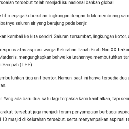
oalan tersebut telah menjadi isu nasional bahkan global.
ktif menjaga kebersihan lingkungan dengan tidak membuang sam
tnya saluran air yang berujung pada banjir.
embali ke kita sendiri. Saluran tersumbat, lingkungan kotor, dan 
respons atas aspirasi warga Kelurahan Tanah Sirah Nan XX terk
ardanis, mengungkapkan bahwa kelurahannya membutuhkan tam
n Sampah (TPS).
butuhkan tiga unit bentor. Namun, saat ini hanya tersedia dua u
an.
. Yang ada baru dua, satu lagi terpaksa kami kanibalkan, tapi seri
arakat tersebut juga menjadi forum penyampaian berbagai aspiras
 masjid di kelurahan tersebut, serta menyampaikan aspirasi ter