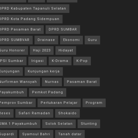
DPRD Kabupaten Tapanuli Selatan
DPRD Kota Padang Sidempuan
DPRD Pasaman Barat
DPRD SUMBAR
DPRD SUMBVAR
Drainase
Ekonomi
Guru
Guru Honorer
Haji 2023
Hidayat
IPSI Sumbar
Irigasi
K-Drama
K-Pop
Kunjungan
Kunjungan kerja
Nurfirman Wansyah
Nurnas
Pasaman Barat
Payakumbuh
Pemkot Padang
Pemprov Sumbar
Pertukaran Pelajar
Program
Reses
Safari Ramadan
Shokaido
SMA 1 Payakumbuh
Solok Selatan
Stunting
Supardi
Syamsul Bahri
Tanah datar