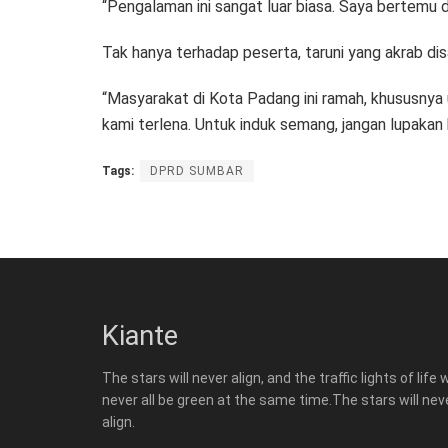
“Pengalaman ini sangat luar biasa. Saya bertemu d
Tak hanya terhadap peserta, taruni yang akrab dis
“Masyarakat di Kota Padang ini ramah, khususnya
kami terlena. Untuk induk semang, jangan lupakan
Tags:
DPRD SUMBAR
Kiante
The stars will never align, and the traffic lights of life w
never all be green at the same time.The stars will nev
align.