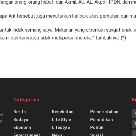
engan orang-orang hebat, dari Akmil, AU, AL, Akpol, IPDN, dan ma
apa Aril tersebut juga menuturkan hal baik atas perhatian dari 
 untuk induk semang saya. Makanan yang diberikan sangat enak, 
 kami dan kami juga tidak melupakan mereka,” tambahnya. (*)
Categories
B
Berita
Kesehatan
Pemerintahan
ill
Budaya
Life Style
Pendidikan
er
Ekonomi
Lifestyle
Politik
Entertaiment
News
Sosial