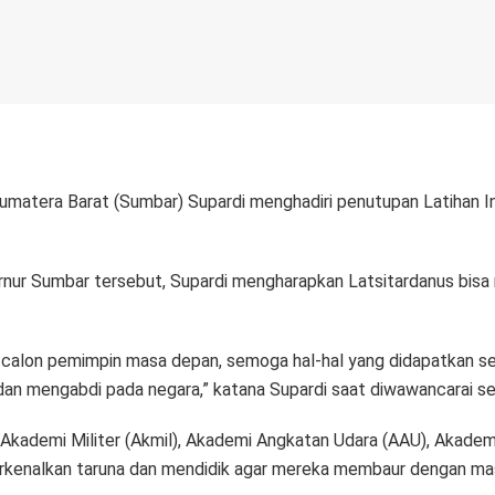
umatera Barat (Sumbar) Supardi menghadiri penutupan Latihan I
rnur Sumbar tersebut, Supardi mengharapkan Latsitardanus bis
uni calon pemimpin masa depan, semoga hal-hal yang didapatkan s
dan mengabdi pada negara,” katana Supardi saat diwawancarai se
i Akademi Militer (Akmil), Akademi Angkatan Udara (AAU), Akade
rkenalkan taruna dan mendidik agar mereka membaur dengan ma