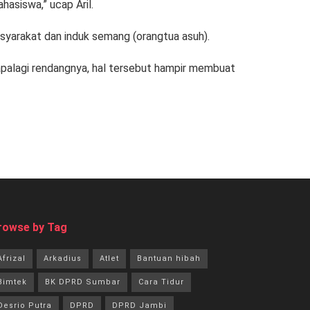
hasiswa,” ucap Aril.
masyarakat dan induk semang (orangtua asuh).
apalagi rendangnya, hal tersebut hampir membuat
rowse by Tag
Afrizal
Arkadius
Atlet
Bantuan hibah
Bimtek
BK DPRD Sumbar
Cara Tidur
Desrio Putra
DPRD
DPRD Jambi