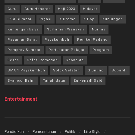
Guru
Guru Honorer
Haji 2023
Hidayat
IPSI Sumbar
Irigasi
K-Drama
K-Pop
Kunjungan
Kunjungan kerja
Nurfirman Wansyah
Nurnas
Pasaman Barat
Payakumbuh
Pemkot Padang
Pemprov Sumbar
Pertukaran Pelajar
Program
Reses
Safari Ramadan
Shokaido
SMA 1 Payakumbuh
Solok Selatan
Stunting
Supardi
Syamsul Bahri
Tanah datar
Zulkenedi Said
Entertainment
Pendidikan
Pemerintahan
Politik
Life Style