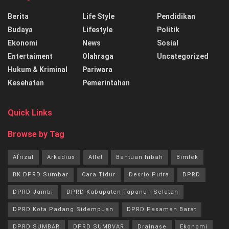
Berita
Life Style
Pendidikan
Budaya
Lifestyle
Politik
Ekonomi
News
Sosial
Entertaiment
Olahraga
Uncategorized
Hukum & Kriminal
Pariwara
Kesehatan
Pemerintahan
Quick Links
Browse by Tag
Afrizal
Arkadius
Atlet
Bantuan hibah
Bimtek
BK DPRD Sumbar
Cara Tidur
Desrio Putra
DPRD
DPRD Jambi
DPRD Kabupaten Tapanuli Selatan
DPRD Kota Padang Sidempuan
DPRD Pasaman Barat
DPRD SUMBAR
DPRD SUMBVAR
Drainase
Ekonomi