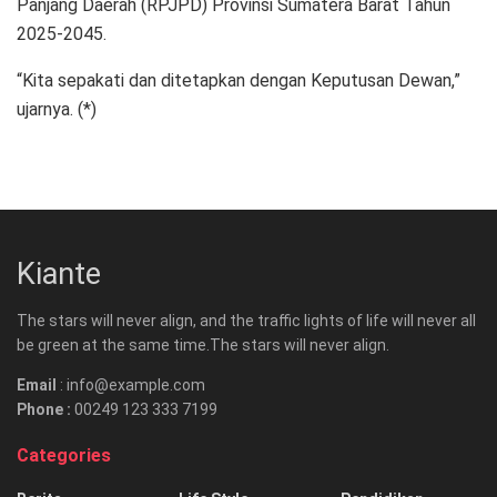
Panjang Daerah (RPJPD) Provinsi Sumatera Barat Tahun
2025-2045.
“Kita sepakati dan ditetapkan dengan Keputusan Dewan,”
ujarnya. (*)
Kiante
The stars will never align, and the traffic lights of life will never all
be green at the same time.The stars will never align.
Email
: info@example.com
Phone :
00249 123 333 7199
Categories