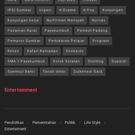
IPSI Sumbar
Irigasi
K-Drama
K-Pop
Kunjungan
Kunjungan kerja
Nurfirman Wansyah
Nurnas
Pasaman Barat
Payakumbuh
Pemkot Padang
Pemprov Sumbar
Pertukaran Pelajar
Program
Reses
Safari Ramadan
Shokaido
SMA 1 Payakumbuh
Solok Selatan
Stunting
Supardi
Syamsul Bahri
Tanah datar
Zulkenedi Said
Entertainment
Pendidikan
Pemerintahan
Politik
Life Style
Entertaiment