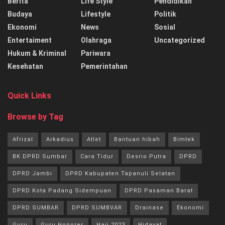
Berita
Life Style
Pendidikan
Budaya
Lifestyle
Politik
Ekonomi
News
Sosial
Entertaiment
Olahraga
Uncategorized
Hukum & Kriminal
Pariwara
Kesehatan
Pemerintahan
Quick Links
Browse by Tag
Afrizal
Arkadius
Atlet
Bantuan hibah
Bimtek
BK DPRD Sumbar
Cara Tidur
Desrio Putra
DPRD
DPRD Jambi
DPRD Kabupaten Tapanuli Selatan
DPRD Kota Padang Sidempuan
DPRD Pasaman Barat
DPRD SUMBAR
DPRD SUMBVAR
Drainase
Ekonomi
Guru
Guru Honorer
Haji 2023
Hidayat