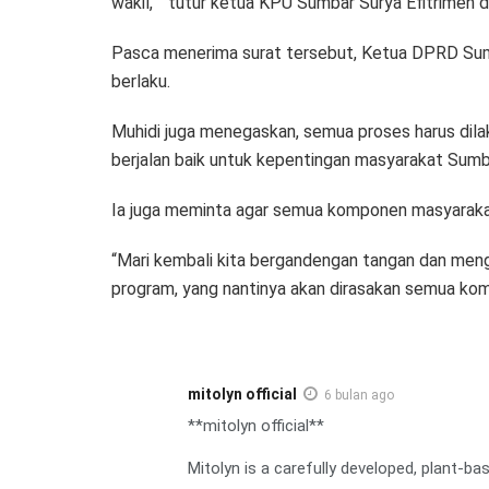
wakil, ” tutur ketua KPU Sumbar Surya Efitrimen d
Pasca menerima surat tersebut, Ketua DPRD Sum
berlaku.
Muhidi juga menegaskan, semua proses harus dila
berjalan baik untuk kepentingan masyarakat Sumb
Ia juga meminta agar semua komponen masyaraka
“Mari kembali kita bergandengan tangan dan meng
program, yang nantinya akan dirasakan semua kom
mitolyn official
6 bulan ago
**mitolyn official**
Mitolyn is a carefully developed, plant-b