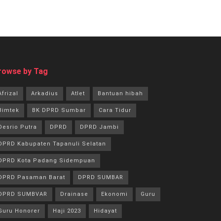
rowse by Tag
Afrizal
Arkadius
Atlet
Bantuan hibah
Bimtek
BK DPRD Sumbar
Cara Tidur
Desrio Putra
DPRD
DPRD Jambi
DPRD Kabupaten Tapanuli Selatan
DPRD Kota Padang Sidempuan
DPRD Pasaman Barat
DPRD SUMBAR
DPRD SUMBVAR
Drainase
Ekonomi
Guru
Guru Honorer
Haji 2023
Hidayat