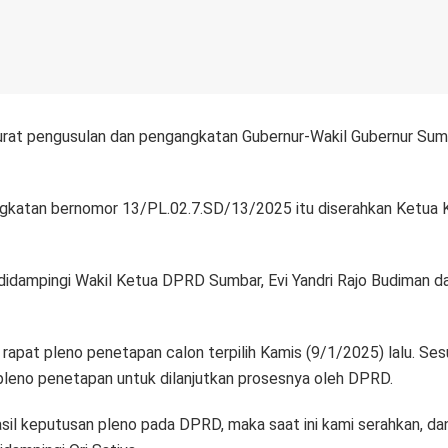
t pengusulan dan pengangkatan Gubernur-Wakil Gubernur Sumbar 
ngkatan bernomor 13/PL.02.7.SD/13/2025 itu diserahkan Ketua 
 didampingi Wakil Ketua DPRD Sumbar, Evi Yandri Rajo Budiman
apat pleno penetapan calon terpilih Kamis (9/1/2025) lalu. Ses
pleno penetapan untuk dilanjutkan prosesnya oleh DPRD.
asil keputusan pleno pada DPRD, maka saat ini kami serahkan, dan