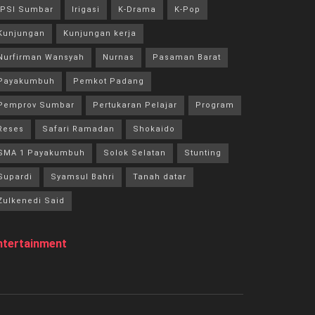
IPSI Sumbar
Irigasi
K-Drama
K-Pop
Kunjungan
Kunjungan kerja
Nurfirman Wansyah
Nurnas
Pasaman Barat
Payakumbuh
Pemkot Padang
Pemprov Sumbar
Pertukaran Pelajar
Program
Reses
Safari Ramadan
Shokaido
SMA 1 Payakumbuh
Solok Selatan
Stunting
Supardi
Syamsul Bahri
Tanah datar
Zulkenedi Said
ntertainment