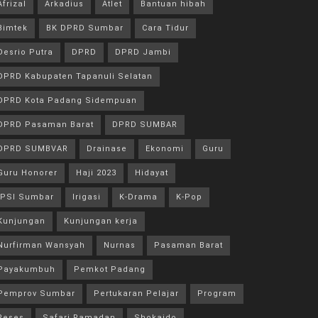
Afrizal
Arkadius
Atlet
Bantuan hibah
Bimtek
BK DPRD Sumbar
Cara Tidur
Desrio Putra
DPRD
DPRD Jambi
DPRD Kabupaten Tapanuli Selatan
DPRD Kota Padang Sidempuan
DPRD Pasaman Barat
DPRD SUMBAR
DPRD SUMBVAR
Drainase
Ekonomi
Guru
Guru Honorer
Haji 2023
Hidayat
IPSI Sumbar
Irigasi
K-Drama
K-Pop
Kunjungan
Kunjungan kerja
Nurfirman Wansyah
Nurnas
Pasaman Barat
Payakumbuh
Pemkot Padang
Pemprov Sumbar
Pertukaran Pelajar
Program
Reses
Safari Ramadan
Shokaido