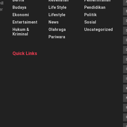
Berita
Kesehatan
Pemerintahan
ill
Budaya
Life Style
Pendidikan
er
Ekonomi
Lifestyle
Politik
Entertaiment
News
Sosial
Hukum &
Olahraga
Uncategorized
Kriminal
Pariwara
Quick Links