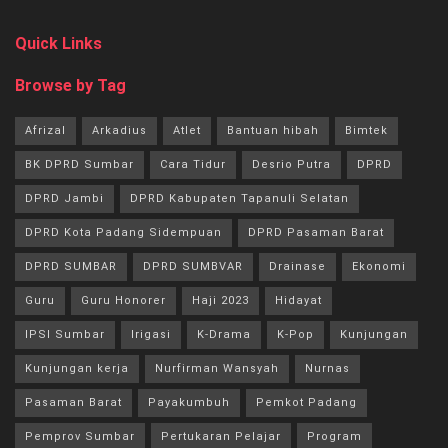
Quick Links
Browse by Tag
Afrizal
Arkadius
Atlet
Bantuan hibah
Bimtek
BK DPRD Sumbar
Cara Tidur
Desrio Putra
DPRD
DPRD Jambi
DPRD Kabupaten Tapanuli Selatan
DPRD Kota Padang Sidempuan
DPRD Pasaman Barat
DPRD SUMBAR
DPRD SUMBVAR
Drainase
Ekonomi
Guru
Guru Honorer
Haji 2023
Hidayat
IPSI Sumbar
Irigasi
K-Drama
K-Pop
Kunjungan
Kunjungan kerja
Nurfirman Wansyah
Nurnas
Pasaman Barat
Payakumbuh
Pemkot Padang
Pemprov Sumbar
Pertukaran Pelajar
Program