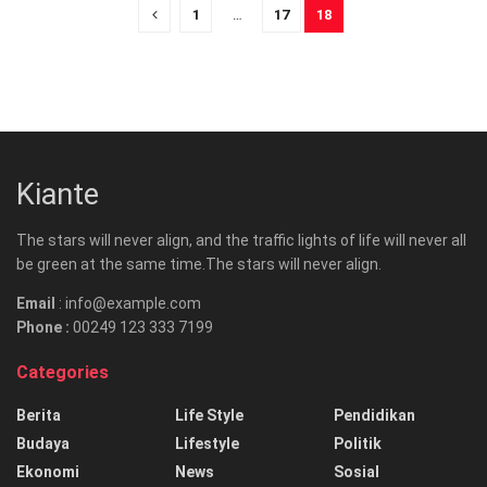
1
…
17
18
Kiante
The stars will never align, and the traffic lights of life will never all
be green at the same time.The stars will never align.
Email
: info@example.com
Phone :
00249 123 333 7199
Categories
Berita
Life Style
Pendidikan
Budaya
Lifestyle
Politik
Ekonomi
News
Sosial