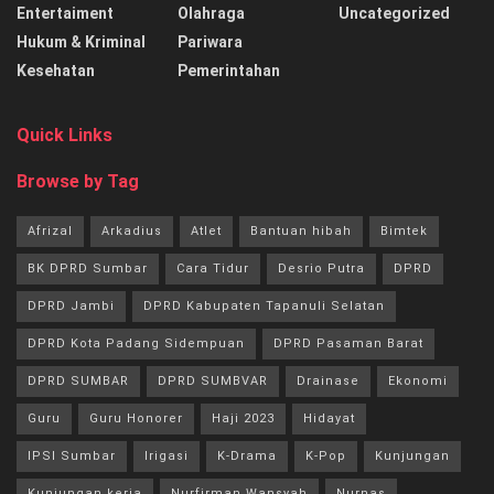
Entertaiment
Olahraga
Uncategorized
Hukum & Kriminal
Pariwara
Kesehatan
Pemerintahan
Quick Links
Browse by Tag
Afrizal
Arkadius
Atlet
Bantuan hibah
Bimtek
BK DPRD Sumbar
Cara Tidur
Desrio Putra
DPRD
DPRD Jambi
DPRD Kabupaten Tapanuli Selatan
DPRD Kota Padang Sidempuan
DPRD Pasaman Barat
DPRD SUMBAR
DPRD SUMBVAR
Drainase
Ekonomi
Guru
Guru Honorer
Haji 2023
Hidayat
IPSI Sumbar
Irigasi
K-Drama
K-Pop
Kunjungan
Kunjungan kerja
Nurfirman Wansyah
Nurnas