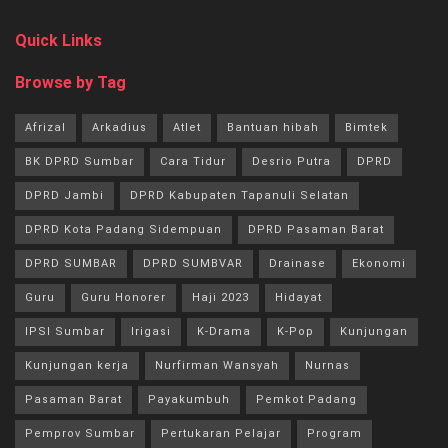
Quick Links
Browse by Tag
Afrizal
Arkadius
Atlet
Bantuan hibah
Bimtek
BK DPRD Sumbar
Cara Tidur
Desrio Putra
DPRD
DPRD Jambi
DPRD Kabupaten Tapanuli Selatan
DPRD Kota Padang Sidempuan
DPRD Pasaman Barat
DPRD SUMBAR
DPRD SUMBVAR
Drainase
Ekonomi
Guru
Guru Honorer
Haji 2023
Hidayat
IPSI Sumbar
Irigasi
K-Drama
K-Pop
Kunjungan
Kunjungan kerja
Nurfirman Wansyah
Nurnas
Pasaman Barat
Payakumbuh
Pemkot Padang
Pemprov Sumbar
Pertukaran Pelajar
Program