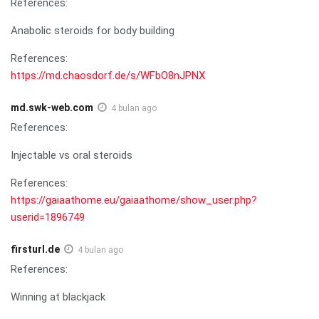
References:
Anabolic steroids for body building
References:
https://md.chaosdorf.de/s/WFbO8nJPNX
md.swk-web.com
4 bulan ago
References:
Injectable vs oral steroids
References:
https://gaiaathome.eu/gaiaathome/show_user.php?
userid=1896749
firsturl.de
4 bulan ago
References:
Winning at blackjack