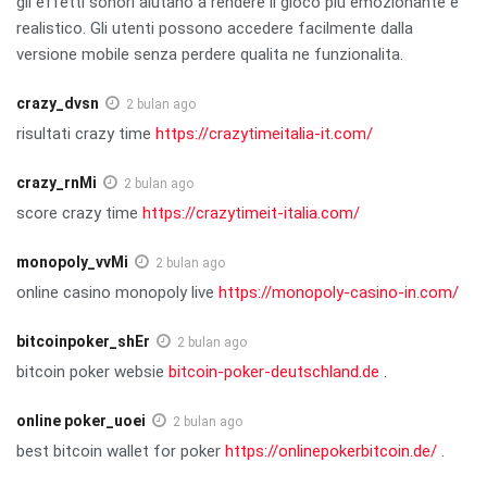
gli effetti sonori aiutano a rendere il gioco piu emozionante e
realistico. Gli utenti possono accedere facilmente dalla
versione mobile senza perdere qualita ne funzionalita.
crazy_dvsn
2 bulan ago
risultati crazy time
https://crazytimeitalia-it.com/
crazy_rnMi
2 bulan ago
score crazy time
https://crazytimeit-italia.com/
monopoly_vvMi
2 bulan ago
online casino monopoly live
https://monopoly-casino-in.com/
bitcoinpoker_shEr
2 bulan ago
bitcoin poker websie
bitcoin-poker-deutschland.de
.
online poker_uoei
2 bulan ago
best bitcoin wallet for poker
https://onlinepokerbitcoin.de/
.