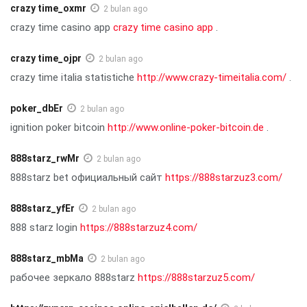
crazy time_oxmr
2 bulan ago
crazy time casino app
crazy time casino app
.
crazy time_ojpr
2 bulan ago
crazy time italia statistiche
http://www.crazy-timeitalia.com/
.
poker_dbEr
2 bulan ago
ignition poker bitcoin
http://www.online-poker-bitcoin.de
.
888starz_rwMr
2 bulan ago
888starz bet официальный сайт
https://888starzuz3.com/
888starz_yfEr
2 bulan ago
888 starz login
https://888starzuz4.com/
888starz_mbMa
2 bulan ago
рабочее зеркало 888starz
https://888starzuz5.com/