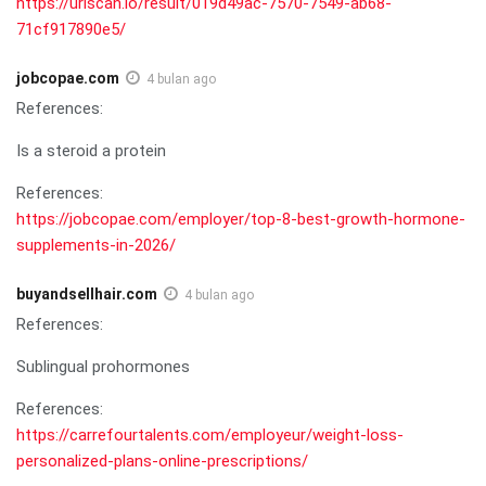
https://urlscan.io/result/019d49ac-7570-7549-ab68-
71cf917890e5/
jobcopae.com
4 bulan ago
References:
Is a steroid a protein
References:
https://jobcopae.com/employer/top-8-best-growth-hormone-
supplements-in-2026/
buyandsellhair.com
4 bulan ago
References:
Sublingual prohormones
References:
https://carrefourtalents.com/employeur/weight-loss-
personalized-plans-online-prescriptions/