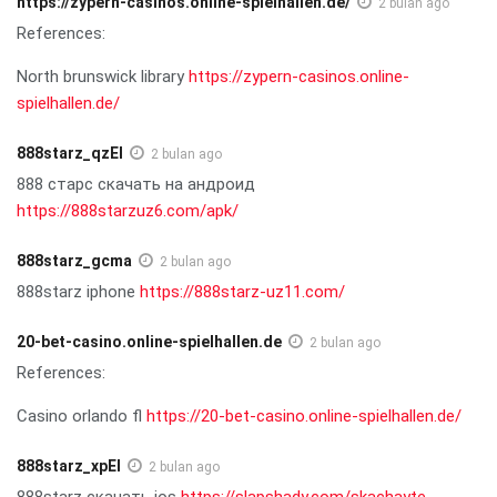
https://zypern-casinos.online-spielhallen.de/
2 bulan ago
References:
North brunswick library
https://zypern-casinos.online-
spielhallen.de/
888starz_qzEl
2 bulan ago
888 старс скачать на андроид
https://888starzuz6.com/apk/
888starz_gcma
2 bulan ago
888starz iphone
https://888starz-uz11.com/
20-bet-casino.online-spielhallen.de
2 bulan ago
References:
Casino orlando fl
https://20-bet-casino.online-spielhallen.de/
888starz_xpEl
2 bulan ago
888starz скачать ios
https://slapshady.com/skachayte-