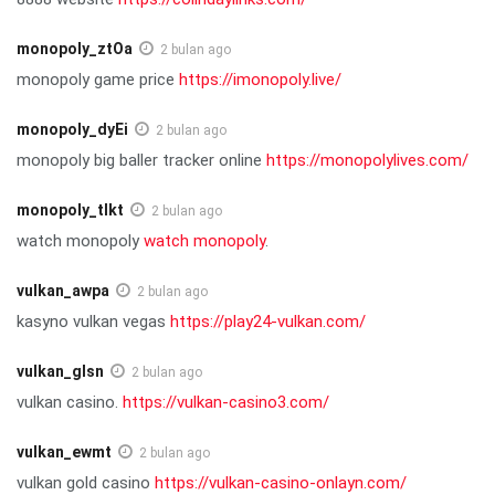
monopoly_ztOa
2 bulan ago
monopoly game price
https://imonopoly.live/
monopoly_dyEi
2 bulan ago
monopoly big baller tracker online
https://monopolylives.com/
monopoly_tlkt
2 bulan ago
watch monopoly
watch monopoly
.
vulkan_awpa
2 bulan ago
kasyno vulkan vegas
https://play24-vulkan.com/
vulkan_glsn
2 bulan ago
vulkan casino.
https://vulkan-casino3.com/
vulkan_ewmt
2 bulan ago
vulkan gold casino
https://vulkan-casino-onlayn.com/