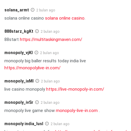
solana_armt
2 bulan ago
solana online casino
solana online casino
.
888starz_kgKt
2 bulan ago
88start
https://multitaskingmaven.com/
monopoly_vjKl
2 bulan ago
monopoly big baller results today india live
https://monopolylive-in.com/
monopoly_ixMl
2 bulan ago
live casino monopoly
https://live-monopoly-in.com/
monopoly_ivSr
2 bulan ago
monopoly live game show
monopoly-live-in.com
.
monopoly india_lusl
2 bulan ago