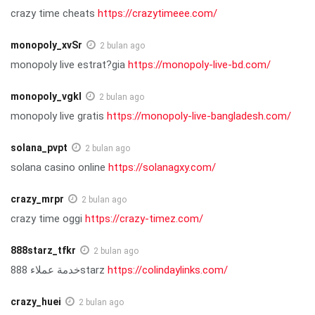
crazy time cheats
https://crazytimeee.com/
monopoly_xvSr
2 bulan ago
monopoly live estrat?gia
https://monopoly-live-bd.com/
monopoly_vgkl
2 bulan ago
monopoly live gratis
https://monopoly-live-bangladesh.com/
solana_pvpt
2 bulan ago
solana casino online
https://solanagxy.com/
crazy_mrpr
2 bulan ago
crazy time oggi
https://crazy-timez.com/
888starz_tfkr
2 bulan ago
خدمة عملاء 888starz
https://colindaylinks.com/
crazy_huei
2 bulan ago