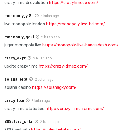
crazy time di evolution
https://crazytimeee.com/
monopoly_ylSr
2 bulan ago
live monopoly london
https://monopoly-live-bd.com/
monopoly_gckl
2 bulan ago
jugar monopoly live
https://monopoly-live-bangladesh.com/
crazy_ekpr
2 bulan ago
uscite crazy time
https://crazy-timez.com/
solana_erpt
2 bulan ago
solana casino
https://solanagxy.com/
crazy_lppi
2 bulan ago
crazy time statistics
https://crazy-time-rome.com/
888starz_qnkr
2 bulan ago
8888 website
https://colindaylinks.com/