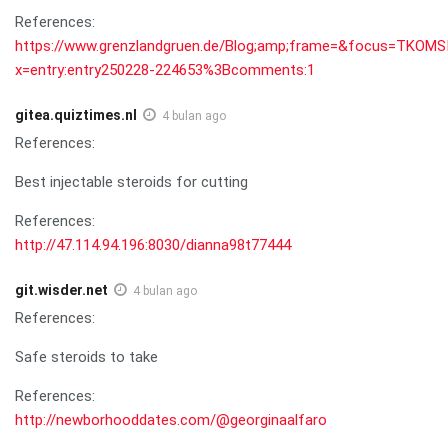
References:
https://www.grenzlandgruen.de/Blog;amp;frame=&focus=TKO
x=entry:entry250228-224653%3Bcomments:1
gitea.quiztimes.nl
4 bulan ago
References:
Best injectable steroids for cutting
References:
http://47.114.94.196:8030/dianna98t77444
git.wisder.net
4 bulan ago
References:
Safe steroids to take
References:
http://newborhooddates.com/@georginaalfaro