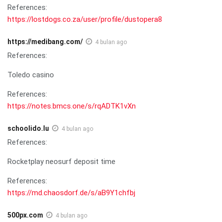
References:
https://lostdogs.co.za/user/profile/dustopera8
https://medibang.com/
4 bulan ago
References:
Toledo casino
References:
https://notes.bmcs.one/s/rqADTK1vXn
schoolido.lu
4 bulan ago
References:
Rocketplay neosurf deposit time
References:
https://md.chaosdorf.de/s/aB9Y1chfbj
500px.com
4 bulan ago