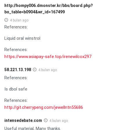
http://hompy006.dmonster.kr/bbs/board.php?
bo_table=b0904&wr_id=167499
4 bulan ago
References:
Liquid oral winstrol
References:
https://www.asiapay-safe.top/irenewilcox297
58.221.13.198
4 bulan ago
References:
Is dbol safe
References:
http://git.cherrypeng.com/jewellntn55686
intensedebate.com
4 bulan ago
Useful material, Many thanks.