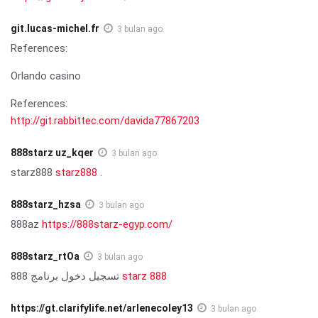
git.lucas-michel.fr
3 bulan ago
References:
Orlando casino
References:
http://git.rabbittec.com/davida77867203
888starz uz_kqer
3 bulan ago
starz888
starz888
.
888starz_hzsa
3 bulan ago
888az
https://888starz-egyp.com/
888starz_rtOa
3 bulan ago
تسجيل دخول برنامج 888
starz 888
https://gt.clarifylife.net/arlenecoley13
3 bulan ago