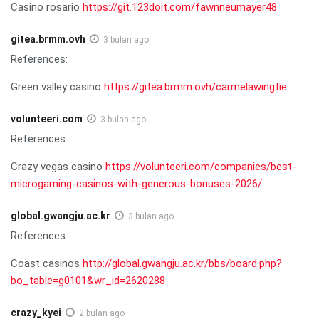
Casino rosario
https://git.123doit.com/fawnneumayer48
gitea.brmm.ovh
3 bulan ago
References:
Green valley casino
https://gitea.brmm.ovh/carmelawingfie
volunteeri.com
3 bulan ago
References:
Crazy vegas casino
https://volunteeri.com/companies/best-
microgaming-casinos-with-generous-bonuses-2026/
global.gwangju.ac.kr
3 bulan ago
References:
Coast casinos
http://global.gwangju.ac.kr/bbs/board.php?
bo_table=g0101&wr_id=2620288
crazy_kyei
2 bulan ago